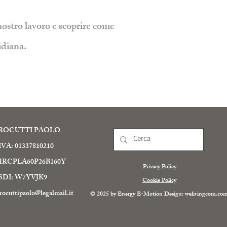
nostro lavoro e scoprire come
idiana.
ROCUTTI PAOLO
IVA: 01337810210
MRCPLA60P26B160Y
Privacy Policy
SDI: W7YVJK9
Cookie Policy
ocuttipaolo@legalmail.it
© 2025 by Energy E-Motion Design:
welivingcom.co