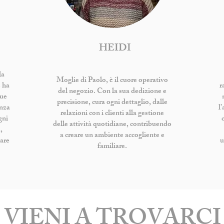
HEIDI
la
Moglie di Paolo, è il cuore operativo
e ha
r
del negozio. Con la sua dedizione e
sue
precisione, cura ogni dettaglio, dalle
enza
l’
relazioni con i clienti alla gestione
gni
delle attività quotidiane, contribuendo
,
a creare un ambiente accogliente e
iare
u
familiare.
VIENI A TROVARCI