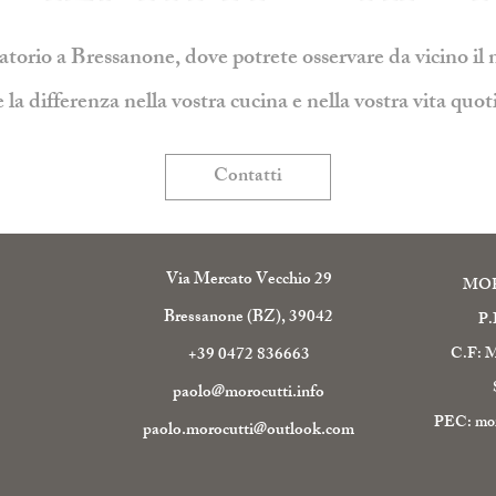
ratorio a Bressanone, dove potrete osservare da vicino il 
e la differenza nella vostra cucina e nella vostra vita quot
Contatti
Via Mercato Vecchio 29
MO
Bressanone (BZ), 39042
P.
+39 0472 836663
C.F: 
paolo@morocutti.info
PEC:
mor
paolo.morocutti@outlook.com