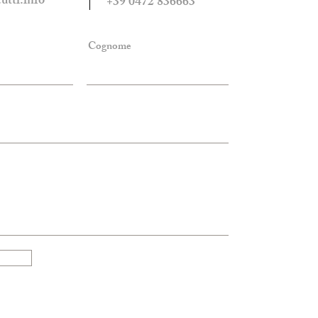
tti.info
+39 0472 836663
Cognome