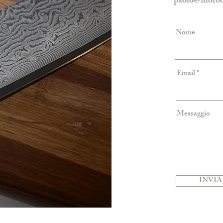
paolo@morocu
Nome
Email
Messaggio
INVIA