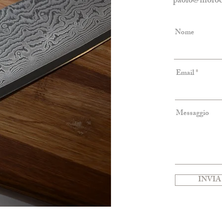
paolo@morocu
Nome
Email
Messaggio
INVIA