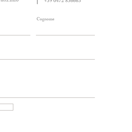
tti.info
+39 0472 836663
Cognome