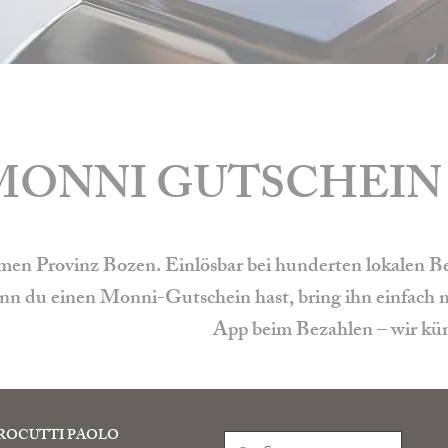
MONNI GUTSCHEIN 
n Provinz Bozen. Einlösbar bei hunderten lokalen Bet
n du einen Monni-Gutschein hast, bring ihn einfach mi
App beim Bezahlen – wir kü
ROCUTTI PAOLO