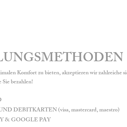
LUNGSMETHODEN
alen Komfort zu bieten, akzeptieren wir zahlreiche s
 Sie bezahlen!
D
UND DEBITKARTEN (visa, mastercard, maestro)
PAY & GOOGLE PAY