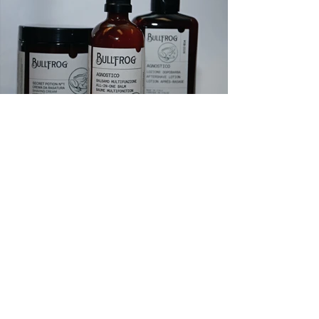
COLTELLERIA - BRESSANONE
Startseite Über uns
Schärfservice
Galerie Kontakt
Via Mercato Vecchio 29
MOROCUTTI PAOLO